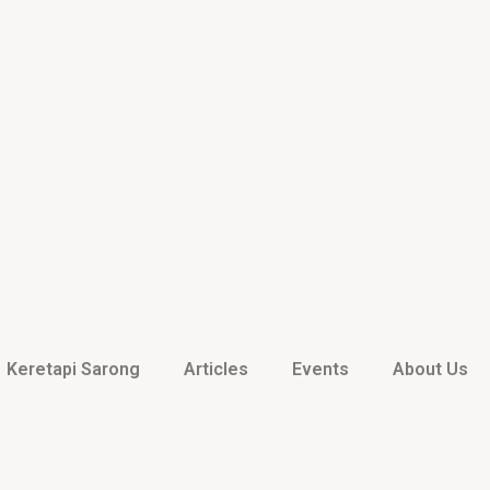
Keretapi Sarong
Articles
Events
About Us