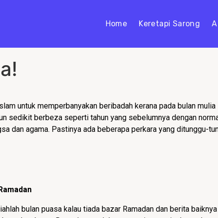
Home
Keretapi Sarong
A
a!
 Islam untuk memperbanyakan beribadah kerana pada bulan mulia 
pun sedikit berbeza seperti tahun yang sebelumnya dengan norm
sa dan agama. Pastinya ada beberapa perkara yang ditunggu-tu
 Ramadan
iahlah bulan puasa kalau tiada bazar Ramadan dan berita baiknya