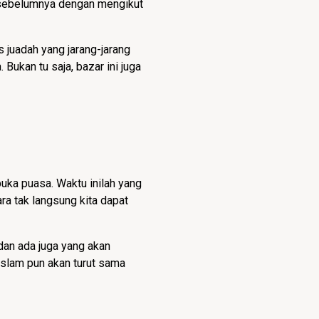
 sebelumnya dengan mengikut
 juadah yang jarang-jarang
a.
Bukan tu saja, bazar ini juga
uka puasa. Waktu inilah yang
a tak langsung kita dapat
 dan ada juga yang akan
slam pun akan turut sama