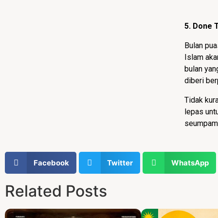
5. Done 
Bulan pua
Islam aka
bulan yan
diberi be
Tidak kur
lepas unt
seumpaman
Facebook
Twitter
WhatsApp
Related Posts