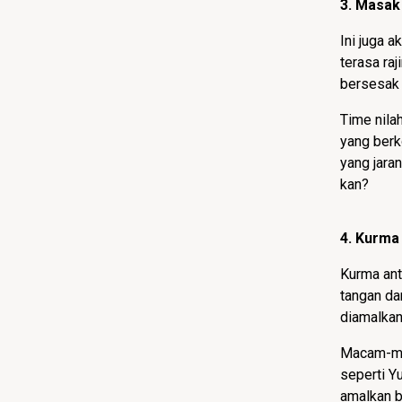
3. Masak
Ini juga a
terasa raj
bersesak 
Time nila
yang berk
yang jar
kan?
4. Kurma
Kurma ant
tangan da
diamalkan
Macam-mac
seperti Y
amalkan b