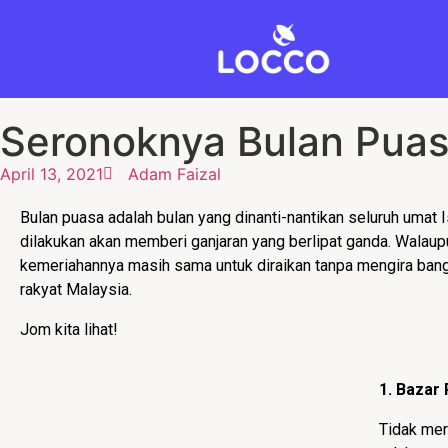
Seronoknya Bulan Puas
April 13, 2021
Adam Faizal
Bulan puasa adalah bulan yang dinanti-nantikan seluruh umat
dilakukan akan memberi ganjaran yang berlipat ganda. Walau
kemeriahannya masih sama untuk diraikan tanpa mengira bang
rakyat Malaysia.
Jom kita lihat!
1. Bazar
Tidak mer