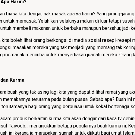
 Apa Harini?
kan biasa kita dengar, nak masak apa ya harini? Yang jarang-jaran
in untuk memasak. Yelah kan selalunya makan di luar tetapi susah 
untuk membeli makanan untuk berbuka mahupun bersahur, jadi 
h kita boleh lihat orang berkongsi di media sosial resepi-resepi 
ongsi masakan mereka yang tak menjadi yang memang tak kering 
ang memasak mencuba untuk menyediakan juadah mereka.
Orang k
 dan Kurma
ara buah yang tak asing lagi kita yang dapat dilihat ramai yang 
n memakannya terutama pada bulan puasa. Sebab apa? Buah ini 
 terutamanya bagi orang yang berpuasa untuk kekal bertenaga se
am produk berkaitan kurma kita akan dengar dari kaca tv sehin
usuf Taiyoob… menunjukkan betapa popularnya buah kurma ni. Ke
uah ini kerana ia merupakan sunnah untuk diikuti bagi umat Islam