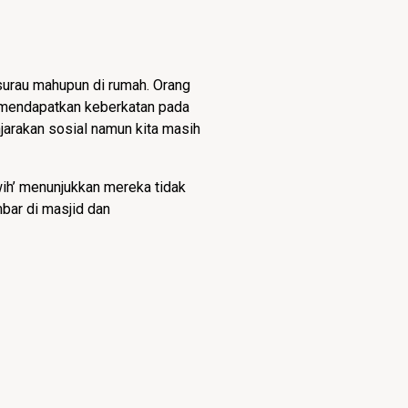
 surau mahupun di rumah. Orang
k mendapatkan keberkatan pada
njarakan sosial namun kita masih
ih’ menunjukkan mereka tidak
bar di masjid dan