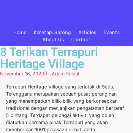
Home
Keretapi Sarong
Articles
Events
About Us
Contact
8 Tarikan Terrapuri
Heritage Village
November 16, 2020
Adam Faizal
Terrapuri Heritage Village yang terletak di Setiu,
Terengganu merupakan sebuah pusat peranginan
yang menempatkan bilik-bilik yang berkonsepkan
tradisional dengan menjanjikan pengalaman bertaraf
5 bintang. Terdapat pelbagai aktiviti yang boleh
diaturkan bersama pihak Terrapuri yang akan
memberikan 1001 perasaan di hati anda.